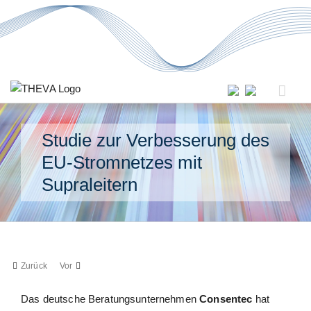
Zum
Inhalt
springen
Studie zur Verbesserung des
EU-Stromnetzes mit
Supraleitern
Zurück
Vor
Das deutsche Beratungsunternehmen
Consentec
hat